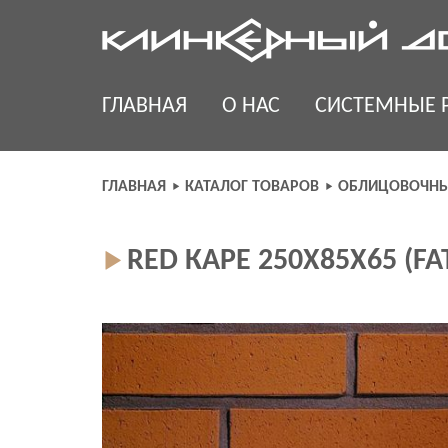
Skip
to
content
ГЛАВНАЯ
О НАС
СИСТЕМНЫЕ 
ГЛАВНАЯ
КАТАЛОГ ТОВАРОВ
ОБЛИЦОВОЧНЫ
RED КАРЕ 250X85X65 (F