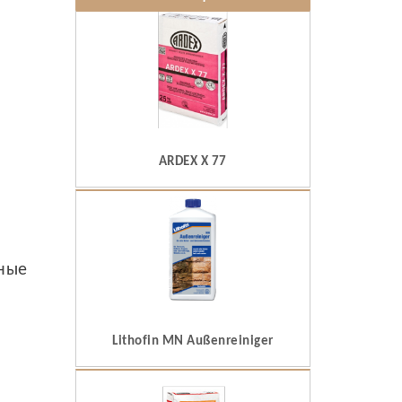
ARDEX X 77
ьные
Lithofin MN Außenreiniger