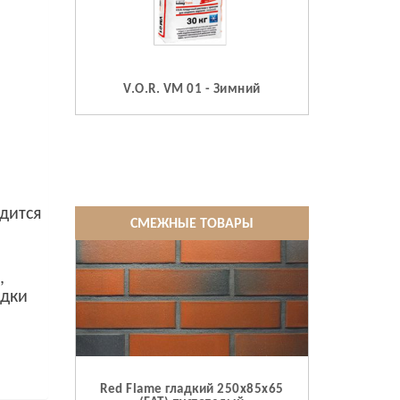
V.O.R. VM 01 - Зимний
дится
СМЕЖНЫЕ ТОВАРЫ
,
адки
Red Flame гладкий 250x85x65