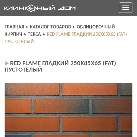
Skip
Toggle
to
navigati
content
ГЛАВНАЯ
КАТАЛОГ ТОВАРОВ
ОБЛИЦОВОЧНЫЙ
КИРПИЧ
TERCA
RED FLAME ГЛАДКИЙ 250X85X65 (FAT)
ПУСТОТЕЛЫЙ
RED FLAME ГЛАДКИЙ 250X85X65 (FAT)
ПУСТОТЕЛЫЙ