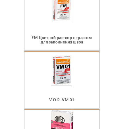
FM Цветной раствор с трассом
для заполнения швов
V.O.R. VM 01