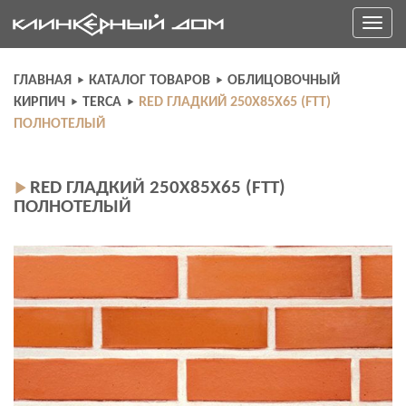
Skip
Toggle
to
navigati
content
ГЛАВНАЯ
КАТАЛОГ ТОВАРОВ
ОБЛИЦОВОЧНЫЙ
КИРПИЧ
TERCA
RED ГЛАДКИЙ 250X85X65 (FТТ)
ПОЛНОТЕЛЫЙ
RED ГЛАДКИЙ 250X85X65 (FТТ)
ПОЛНОТЕЛЫЙ