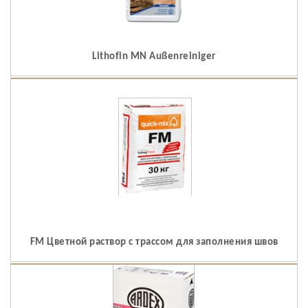
Lithofin MN Außenreiniger
FM Цветной раствор с трассом для заполнения швов