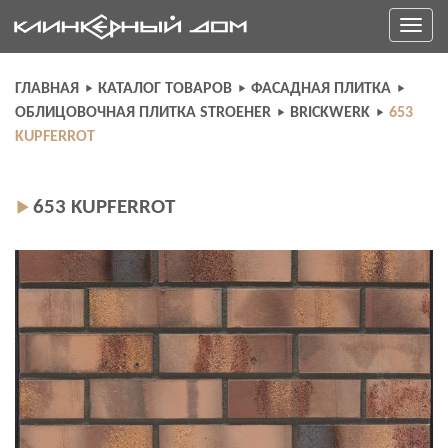
Skip
Toggle
to
navigati
content
ГЛАВНАЯ
КАТАЛОГ ТОВАРОВ
ФАСАДНАЯ ПЛИТКА
ОБЛИЦОВОЧНАЯ ПЛИТКА STROEHER
BRICKWERK
653
KUPFERROT
653 KUPFERROT