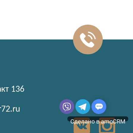
акт 136
r72.ru
Сделано в amoCRM