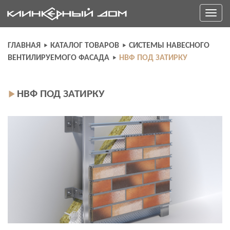
Skip
Toggle
to
navigati
content
ГЛАВНАЯ
КАТАЛОГ ТОВАРОВ
СИСТЕМЫ НАВЕСНОГО
ВЕНТИЛИРУЕМОГО ФАСАДА
НВФ ПОД ЗАТИРКУ
НВФ ПОД ЗАТИРКУ