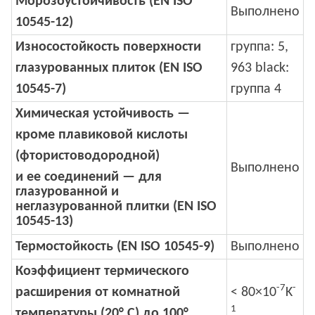
Морозоустойчивость
(EN ISO
Выполнено
10545-12)
Износостойкость поверхности
группа: 5,
глазурованных плиток
(EN ISO
963 black:
10545-7)
группа 4
Химическая устойчивость —
кроме плавиковой кислоты
(фтористоводородной)
Выполнено
и ее соединений — для
глазурованной и
неглазурованной плитки (EN ISO
10545-13)
Термостойкость
(EN ISO 10545-9)
Выполнено
Коэффициент термического
-7
-
расширения от комнатной
< 80×10
K
1
температуры (20° C) до 100°