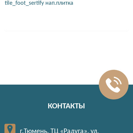
tile_foot_sertify нап.плитка
КОНТАКТЫ
г.Тюмень, ТЦ «Радуга», ул.