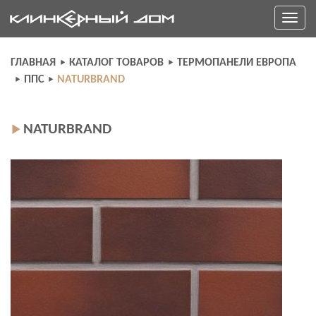
Skip
Toggle
to
navigati
content
ГЛАВНАЯ
КАТАЛОГ ТОВАРОВ
ТЕРМОПАНЕЛИ ЕВРОПА
ППС
NATURBRAND
NATURBRAND