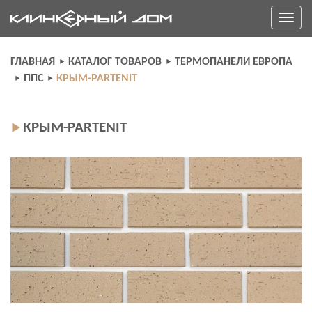
Skip
Toggle
to
navigati
content
ГЛАВНАЯ
КАТАЛОГ ТОВАРОВ
ТЕРМОПАНЕЛИ ЕВРОПА
ППС
КРЫМ-PARTENIT
КРЫМ-PARTENIT