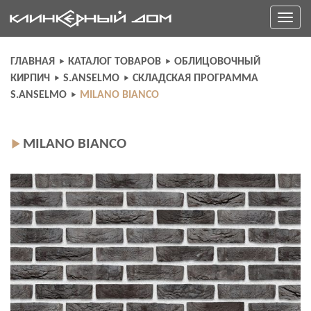
Skip
Toggle
to
navigati
content
ГЛАВНАЯ
КАТАЛОГ ТОВАРОВ
ОБЛИЦОВОЧНЫЙ
КИРПИЧ
S.ANSELMO
СКЛАДСКАЯ ПРОГРАММА
S.ANSELMO
MILANO BIANCO
MILANO BIANCO