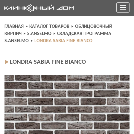
Skip
Toggle
to
navigati
content
ГЛАВНАЯ
КАТАЛОГ ТОВАРОВ
ОБЛИЦОВОЧНЫЙ
КИРПИЧ
S.ANSELMO
СКЛАДСКАЯ ПРОГРАММА
S.ANSELMO
LONDRA SABIA FINE BIANCO
LONDRA SABIA FINE BIANCO