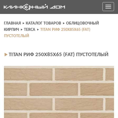
Skip
Toggle
to
navigati
content
ГЛАВНАЯ
КАТАЛОГ ТОВАРОВ
ОБЛИЦОВОЧНЫЙ
КИРПИЧ
TERCA
TITAN РИФ 250X85X65 (FAT)
ПУСТОТЕЛЫЙ
TITAN РИФ 250X85X65 (FAT) ПУСТОТЕЛЫЙ