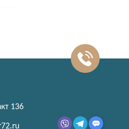
акт 136
r72.ru