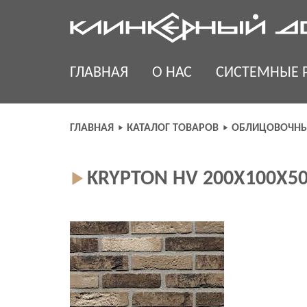
Skip
to
content
ГЛАВНАЯ
О НАС
СИСТЕМНЫЕ 
ГЛАВНАЯ
КАТАЛОГ ТОВАРОВ
ОБЛИЦОВОЧНЫ
KRYPTON HV 200Х100Х5