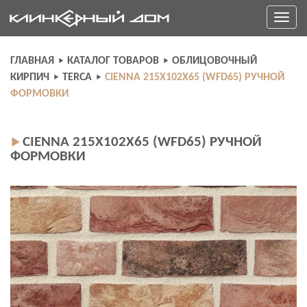
Skip
Toggle
to
navigati
content
ГЛАВНАЯ
КАТАЛОГ ТОВАРОВ
ОБЛИЦОВОЧНЫЙ
КИРПИЧ
TERCA
CIENNA 215Х102Х65 (WFD65) РУЧНОЙ
ФОРМОВКИ
CIENNA 215Х102Х65 (WFD65) РУЧНОЙ
ФОРМОВКИ