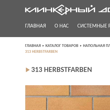
Skip
to
content
ГЛАВНАЯ
О НАС
СИСТЕМНЫЕ 
ГЛАВНАЯ
КАТАЛОГ ТОВАРОВ
НАПОЛЬНАЯ ПЛ
313 HERBSTFARBEN
313 HERBSTFARBEN