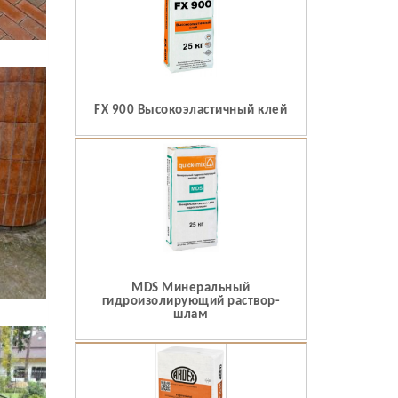
FX 900 Высокоэластичный клей
MDS Минеральный
гидроизолирующий раствор-
шлам