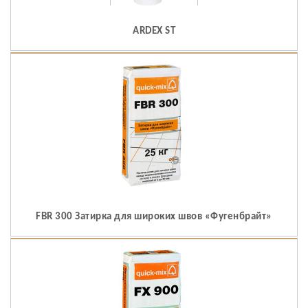
ARDEX ST
FBR 300 Затирка для широких швов «Фугенбрайт»