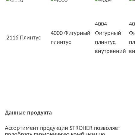
4004
40
4000 Фигурный
Фигурный
Ф
2116 Плинтус
плинтус
плинтус,
пл
внутренний
в
Данные продукта
Ассортимент продукции STRÖHER позволяет
подобрать гармоничную комбинацию