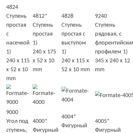
4824
Ступень
4812*
4828
9240
простая
Ступень
Ступень
Ступень
с
простая
простая с
рядовая, с
насечкой
1)
выступом
флорентийски
1)
240 x 175
1)
профилем 1)
240 x 115
x 52 x 10
240 x 115 x
345 x 240 x 12
x 52 x 10
mm
52 x 10 mm
mm
mm
9000
4004*
Угол под
4000*
4005*
Фигурный
ступень,
Фигурный
Фигурный