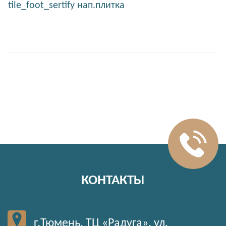
tile_foot_sertify нап.плитка
КОНТАКТЫ
г.Тюмень, ТЦ «Радуга», ул.