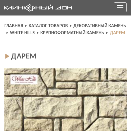
Skip
Toggle
to
navigati
content
ГЛАВНАЯ
КАТАЛОГ ТОВАРОВ
ДЕКОРАТИВНЫЙ КАМЕНЬ
WHITE HILLS
КРУПНОФОРМАТНЫЙ КАМЕНЬ
ДАРЕМ
ДАРЕМ