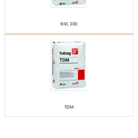
NVL 300
TDM