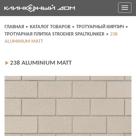
Skip
Toggle
to
navigati
content
ГЛАВНАЯ
КАТАЛОГ ТОВАРОВ
ТРОТУАРНЫЙ КИРПИЧ
ТРОТУАРНАЯ ПЛИТКА STROEHER SPALTKLINKER
238
ALUMINIUM MATT
238 ALUMINIUM MATT