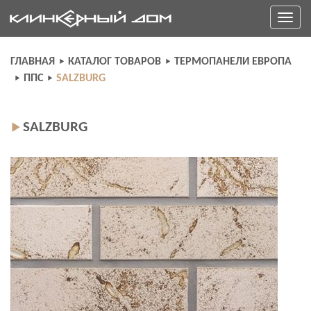
Skip
Toggle
to
navigati
content
ГЛАВНАЯ
КАТАЛОГ ТОВАРОВ
ТЕРМОПАНЕЛИ ЕВРОПА
ППС
SALZBURG
SALZBURG