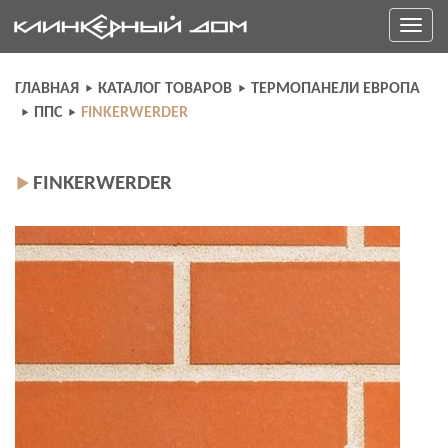
Skip
Toggle
to
navigati
content
ГЛАВНАЯ
КАТАЛОГ ТОВАРОВ
ТЕРМОПАНЕЛИ ЕВРОПА
ППС
FINKERWERDER
FINKERWERDER