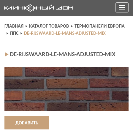
Skip
Toggle
to
navigati
content
ГЛАВНАЯ
КАТАЛОГ ТОВАРОВ
ТЕРМОПАНЕЛИ ЕВРОПА
ППС
DE-RIJSWAARD-LE-MANS-ADJUSTED-MIX
DE-RIJSWAARD-LE-MANS-ADJUSTED-MIX
ДОБАВИТЬ