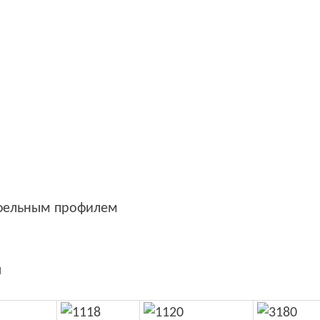
афельным профилем
ы