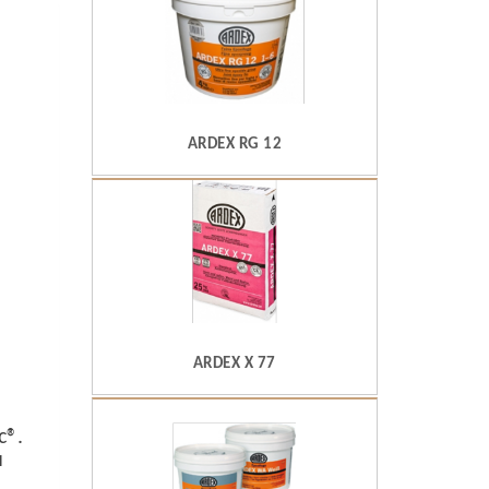
ARDEX RG 12
ARDEX X 77
c®.
и