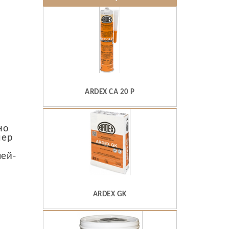
ARDEX CА 20 P
но
мер
о
лей-
ARDEX GK