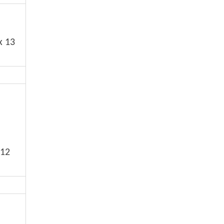
x 13
 12