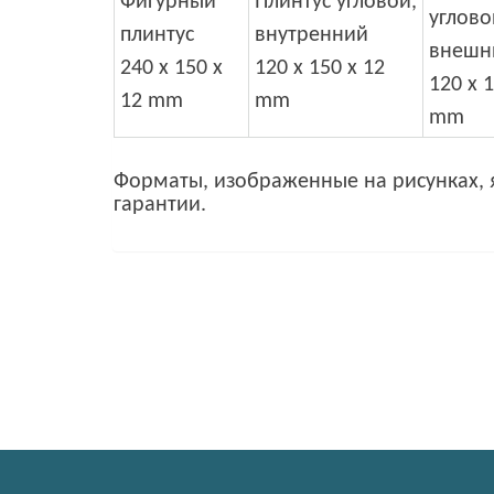
Фигурный
Плинтус угловой,
углово
плинтус
внутренний
внешн
240 x 150 x
120 x 150 x 12
120 x 1
12 mm
mm
mm
Форматы, изображенные на рисунках, 
гарантии.