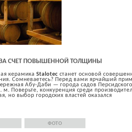
ЗА СЧЕТ ПОВЫШЕННОЙ ТОЛЩИНЫ
ная керамика
Stalotec
станет основой совершен
ия. Сомневаетесь? Перед вами ярчайший при
бережная Абу-Даби — города садов Персидског
. м. Поверьте, конкуренция среди производите
я, но выбор городских властей оказался
ФОТО