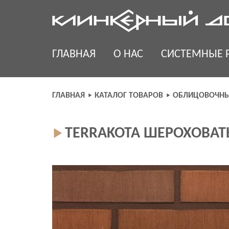
Skip
to
content
ГЛАВНАЯ
О НАС
СИСТЕМНЫЕ 
ГЛАВНАЯ
КАТАЛОГ ТОВАРОВ
ОБЛИЦОВОЧНЫ
TERRAKOTA ШЕРОХОВАТЫ