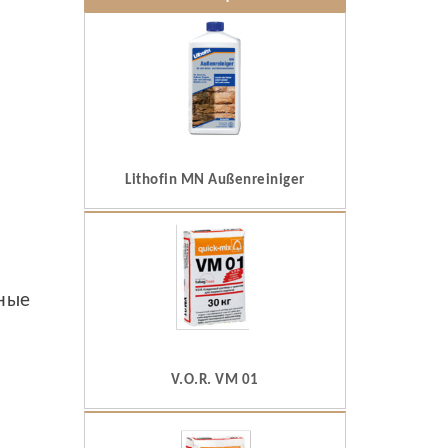
Lithofin MN Außenreiniger
ьные
V.O.R. VM 01