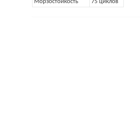
Морзостойкость
75 циклов