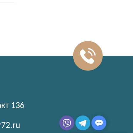
акт 136
r72.ru