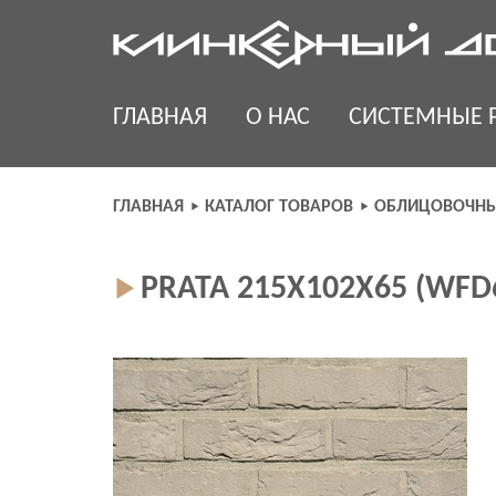
Skip
to
content
ГЛАВНАЯ
О НАС
СИСТЕМНЫЕ 
ГЛАВНАЯ
КАТАЛОГ ТОВАРОВ
ОБЛИЦОВОЧНЫ
PRATA 215Х102Х65 (WF