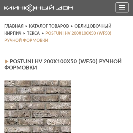
Skip
Toggle
to
navigati
content
ГЛАВНАЯ
КАТАЛОГ ТОВАРОВ
ОБЛИЦОВОЧНЫЙ
КИРПИЧ
TERCA
POSTUNI HV 200Х100Х50 (WF50)
РУЧНОЙ ФОРМОВКИ
POSTUNI HV 200Х100Х50 (WF50) РУЧНОЙ
ФОРМОВКИ