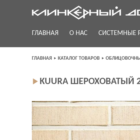
Skip
to
content
ГЛАВНАЯ
О НАС
СИСТЕМНЫЕ 
ГЛАВНАЯ
КАТАЛОГ ТОВАРОВ
ОБЛИЦОВОЧНЫ
KUURA ШЕРОХОВАТЫЙ 25