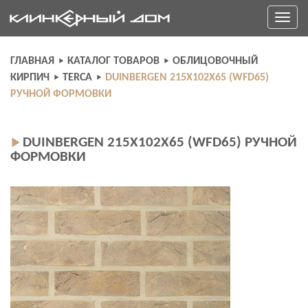
Skip
Toggle
to
navigati
content
ГЛАВНАЯ
КАТАЛОГ ТОВАРОВ
ОБЛИЦОВОЧНЫЙ
КИРПИЧ
TERCA
DUINBERGEN 215Х102Х65 (WFD65)
РУЧНОЙ ФОРМОВКИ
DUINBERGEN 215Х102Х65 (WFD65) РУЧНОЙ
ФОРМОВКИ