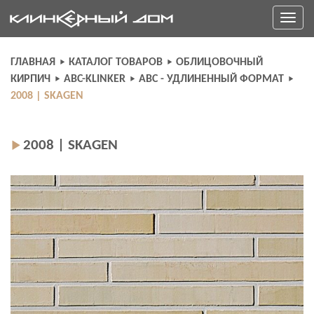
Skip
Toggle
to
navigati
content
ГЛАВНАЯ
КАТАЛОГ ТОВАРОВ
ОБЛИЦОВОЧНЫЙ
КИРПИЧ
ABC-KLINKER
ABC - УДЛИНЕННЫЙ ФОРМАТ
2008 | SKAGEN
2008 | SKAGEN