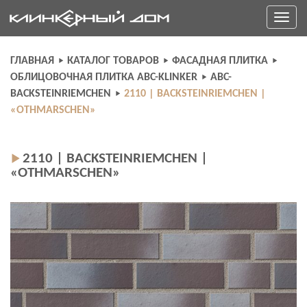
Skip
Toggle
to
navigati
content
ГЛАВНАЯ
КАТАЛОГ ТОВАРОВ
ФАСАДНАЯ ПЛИТКА
ОБЛИЦОВОЧНАЯ ПЛИТКА ABC-KLINKER
ABC-
BACKSTEINRIEMCHEN
2110 | BACKSTEINRIEMCHEN |
«OTHMARSCHEN»
2110 | BACKSTEINRIEMCHEN |
«OTHMARSCHEN»