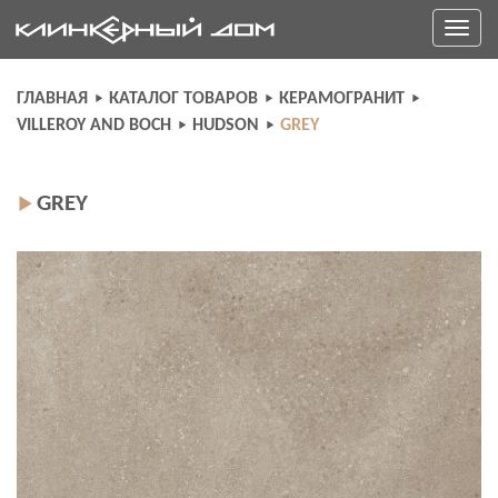
Skip
Toggle
to
navigati
content
ГЛАВНАЯ
КАТАЛОГ ТОВАРОВ
КЕРАМОГРАНИТ
VILLEROY AND BOCH
HUDSON
GREY
GREY