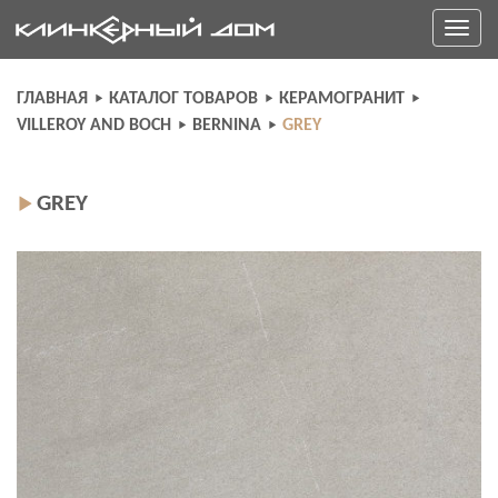
Skip
Toggle
to
navigati
content
ГЛАВНАЯ
КАТАЛОГ ТОВАРОВ
КЕРАМОГРАНИТ
VILLEROY AND BOCH
BERNINA
GREY
GREY