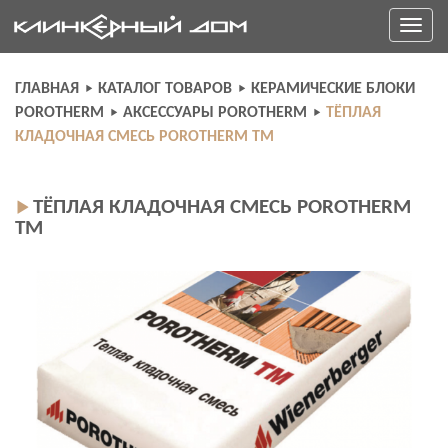
Skip
Toggle
to
navigati
content
ГЛАВНАЯ
КАТАЛОГ ТОВАРОВ
КЕРАМИЧЕСКИЕ БЛОКИ
POROTHERM
АКСЕСCУАРЫ POROTHERM
ТЁПЛАЯ
КЛАДОЧНАЯ СМЕСЬ POROTHERM TM
ТЁПЛАЯ КЛАДОЧНАЯ СМЕСЬ POROTHERM
TM