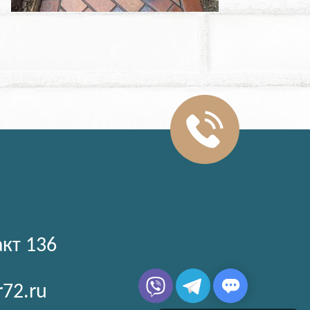
акт 136
r72.ru