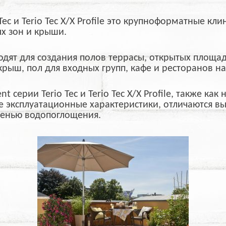
ec и Terio Tec X/X Profile это крупноформатные к
ых зон и крыши.
дят для создания полов террасы, открытых площад
рыш, пол для входных групп, кафе и ресторанов на
t серии Terio Tec и Terio Tec X/X Profile, также ка
ие эксплуатационные характеристики, отличаются в
пенью водопоглощения.