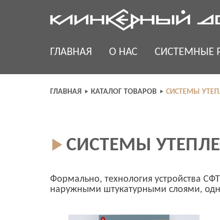
Skip
to
content
ГЛАВНАЯ
О НАС
СИСТЕМНЫЕ 
ГЛАВНАЯ
КАТАЛОГ ТОВАРОВ
СИСТЕМЫ УТЕП
СИСТЕМЫ УТЕПЛЕ
Формально, технология устройства СФТК
наружными штукатурными слоями, однак