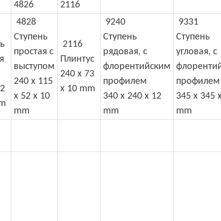
4828
9240
9331
Ступень
Ступень
Ступень
ь
2116
простая с
рядовая, с
угловая, с
я
Плинтус
выступом
флорентийским
флоренти
240 x 73
240 x 115
профилем
профилем
52
x 10 mm
x 52 x 10
340 x 240 x 12
345 x 345 
mm
mm
mm
mm