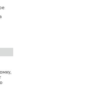
ое
а
омку,
т
го