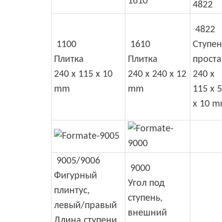
4822
1100
1610
Ступен
Плитка
Плитка
проста
240 x 115 x 10
240 x 240 x 12
240 x
mm
mm
115 x 
x 10 
9005/9006
9000
Фигурный
Угол под
плинтус,
ступень,
левый/правый
внешний
Длина ступени