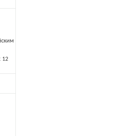
йским
x 12