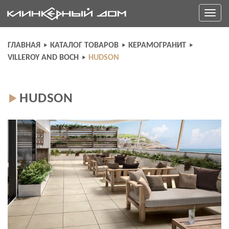
Skip
Toggle
to
navigati
content
ГЛАВНАЯ
КАТАЛОГ ТОВАРОВ
КЕРАМОГРАНИТ
VILLEROY AND BOCH
HUDSON
HUDSON