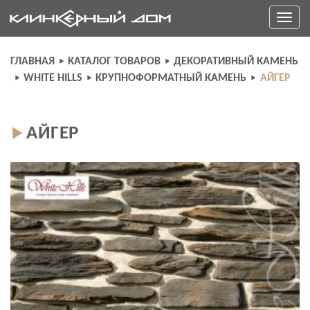
Skip
Toggle
to
navigati
content
ГЛАВНАЯ
КАТАЛОГ ТОВАРОВ
ДЕКОРАТИВНЫЙ КАМЕНЬ
WHITE HILLS
КРУПНОФОРМАТНЫЙ КАМЕНЬ
АЙГЕР
АЙГЕР