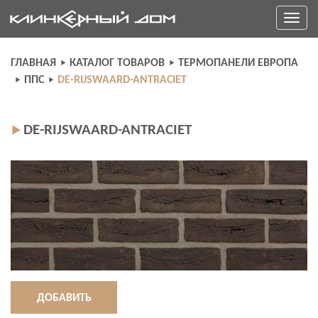
Skip
Toggle
to
navigati
content
ГЛАВНАЯ
КАТАЛОГ ТОВАРОВ
ТЕРМОПАНЕЛИ ЕВРОПА
ППС
DE-RIJSWAARD-ANTRACIET
DE-RIJSWAARD-ANTRACIET
ДОБАВИТЬ