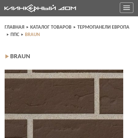
Skip
Toggle
to
navigati
content
ГЛАВНАЯ
КАТАЛОГ ТОВАРОВ
ТЕРМОПАНЕЛИ ЕВРОПА
ППС
BRAUN
BRAUN