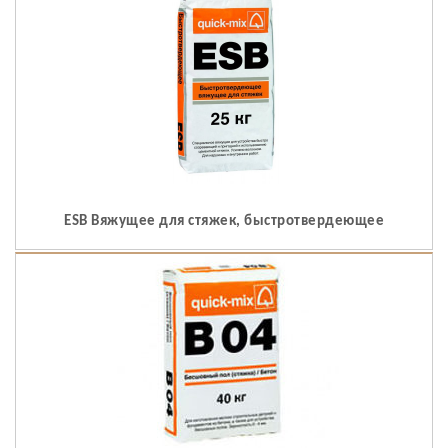
ESB Вяжущее для стяжек, быстротвердеющее