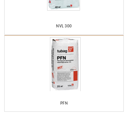
NVL 300
PFN