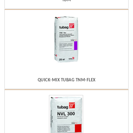
TDM
QUICK-MIX TUBAG TNM-FLEX