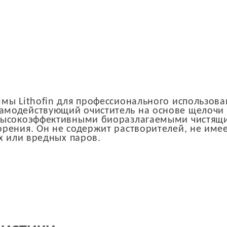
мы Lithofin для профессионального использова
модействующий очиститель на основе щелочи 
 высокоэффективными биоразлагаемыми чистящ
рения. Он не содержит растворителей, не име
х или вредных паров.