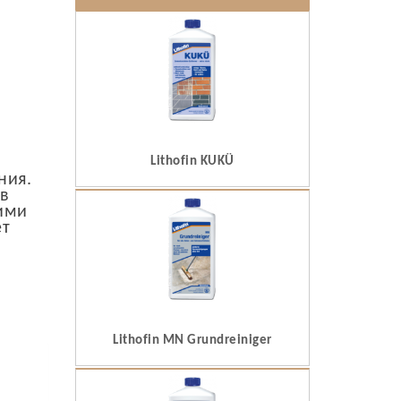
Lithofin KUKÜ
ния.
в
ими
ет
Lithofin MN Grundreiniger