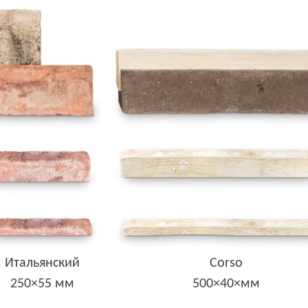
Итальянский
Corso
250×55 мм
500×40×мм