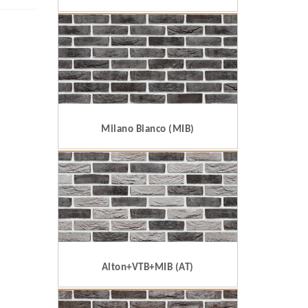
Milano Bianco (MIB)
Alton+VTB+MIB (AT)