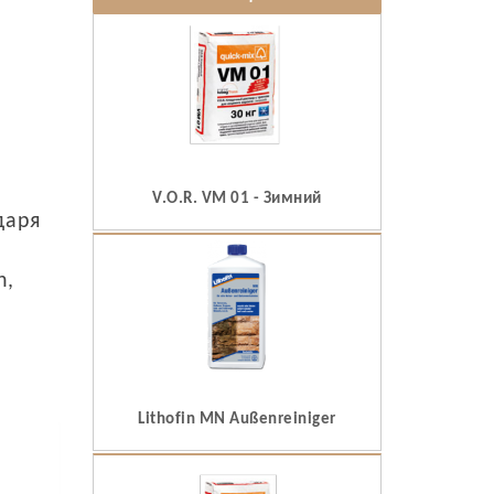
V.O.R. VM 01 - Зимний
даря
h,
Lithofin MN Außenreiniger