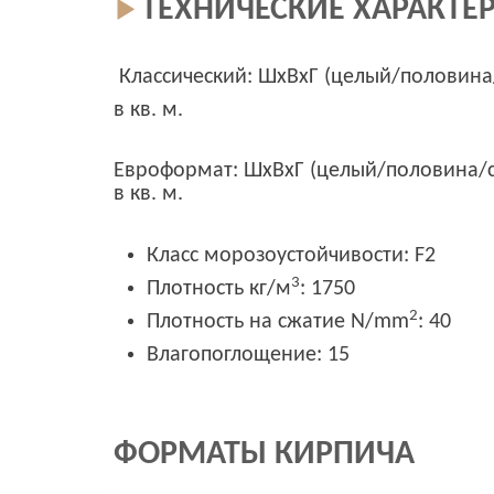
ТЕХНИЧЕСКИЕ ХАРАКТЕ
Классический: ШхВхГ (целый/половина/сп
в кв. м.
Евроформат: ШхВхГ (целый/половина/спил
в кв. м.
Класс морозоустойчивости: F2
3
Плотность кг/м
: 1750
2
Плотность на сжатие N/mm
: 40
Влагопоглощение: 15
ФОРМАТЫ КИРПИЧА