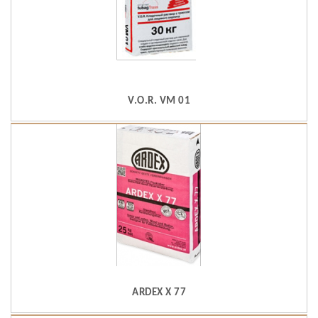
V.O.R. VM 01
ARDEX X 77